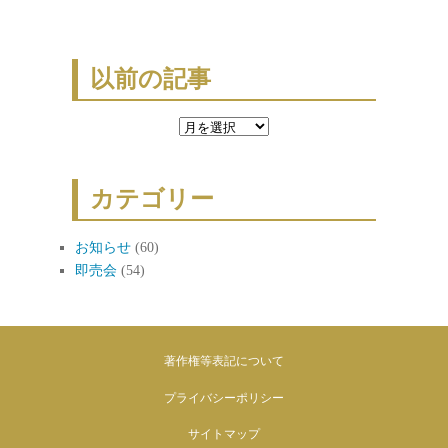
以前の記事
以
前
の
カテゴリー
記
事
お知らせ
(60)
即売会
(54)
著作権等表記について
プライバシーポリシー
サイトマップ