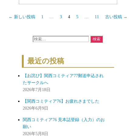
投
←
新しい
投稿
1
…
3
4
5
…
11
古い
投稿
→
稿
の
検
ペ
索
ー
対
ジ
最近の投稿
象:
送
り
【お詫び】関西コミティア77郵送申込され
たサークルへ
2026年7月18日
【関西コミティア76】お疲れさまでした
2026年6月9日
関西コミティア76 見本誌登録（入力）のお
願い
2026年5月8日