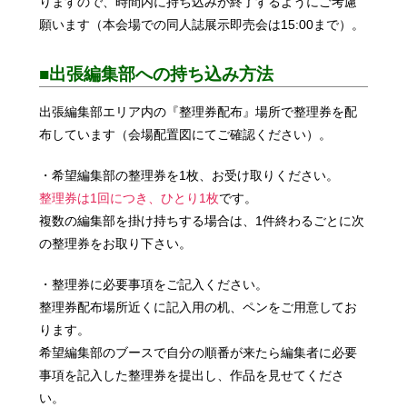
りますので、時間内に持ち込みが終了するようにご考慮
願います（本会場での同人誌展示即売会は15:00まで）。
■出張編集部への持ち込み方法
出張編集部エリア内の『整理券配布』場所で整理券を配
布しています（会場配置図にてご確認ください）。
・希望編集部の整理券を1枚、お受け取りください。
整理券は1回につき、ひとり1枚
です。
複数の編集部を掛け持ちする場合は、1件終わるごとに次
の整理券をお取り下さい。
・整理券に必要事項をご記入ください。
整理券配布場所近くに記入用の机、ペンをご用意してお
ります。
希望編集部のブースで自分の順番が来たら編集者に必要
事項を記入した整理券を提出し、作品を見せてくださ
い。