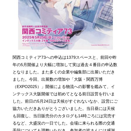
関西コミティア73への申込は1379スペースと、前回や昨
年の5月開催より大幅に増加して実は過去４番目の申込数
となりました。また多くの企業や編集部に出展いただき
ました。今回、出展数の増加や「大阪・関西万博
（EXPO2025）」開催による物流への影響を鑑みて、イ
ンテックス大阪開催では初めてとなる前日設営を行いま
した。前日の5月24日は天候がすぐれないなか、設営にご
協力いただきありがとうございました。当日昼には天候
も回復し、当日販売分のカタログも14時ごろには完売す
るなど、大盛況の一日でした。会場に来られる際の交通
手段についても調整いただき、参加者の皆さんには感謝