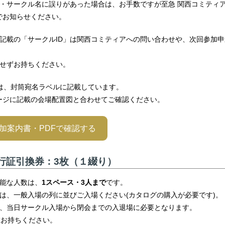
・サークル名に誤りがあった場合は、お手数ですが至急 関西コミティア（i
m）までお知らせください。
記載の「サークルID」は関西コミティアへの問い合わせや、次回参加
せずお持ちください。
.は、封筒宛名ラベルに記載しています。
ページに記載の会場配置図と合わせてご確認ください。
参加案内書・PDFで確認する
行証引換券：3枚（１綴り）
能な人数は、
1スペース・3人まで
です。
は、一般入場の列に並びご入場ください(カタログの購入が必要です)。
、当日サークル入場から閉会までの入退場に必要となります。
枚お持ちください。