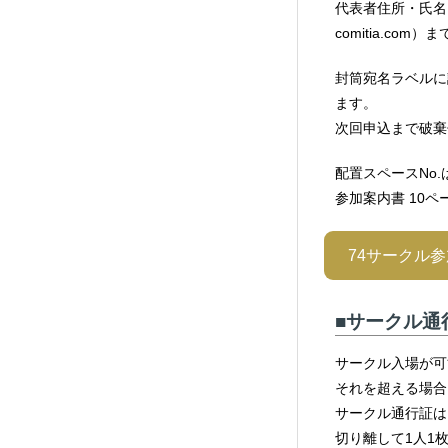
代表者住所・氏名
comitia.co
封筒宛名ラベルに
ます。
次回申込まで破棄
配置スペースNo
参加案内書 10
74サークル
■サークル通
サークル入場が可
それを超える場合
サークル通行証は
切り離して1人1