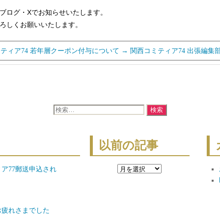
ブログ・Xでお知らせいたします。
ろしくお願いいたします。
ティア74 若年層クーポン付与について
→
関西コミティア74 出張編集
検
索
対
象:
以前の記事
以
ア77郵送申込され
前
の
記
お疲れさまでした
事