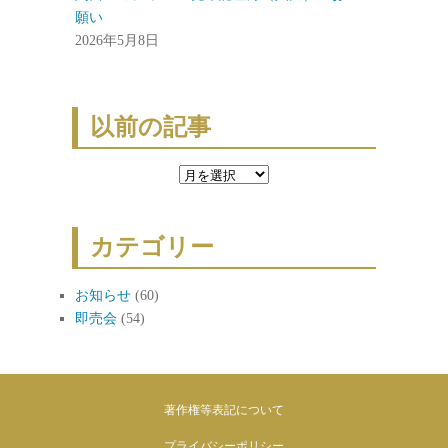
願い
2026年5月8日
以前の記事
以
前
の
カテゴリー
記
事
お知らせ
(60)
即売会
(54)
著作権等表記について
プライバシーポリシー