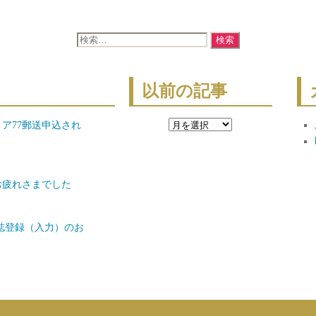
検
索
対
象:
以前の記事
以
ア77郵送申込され
前
の
記
お疲れさまでした
事
本誌登録（入力）のお