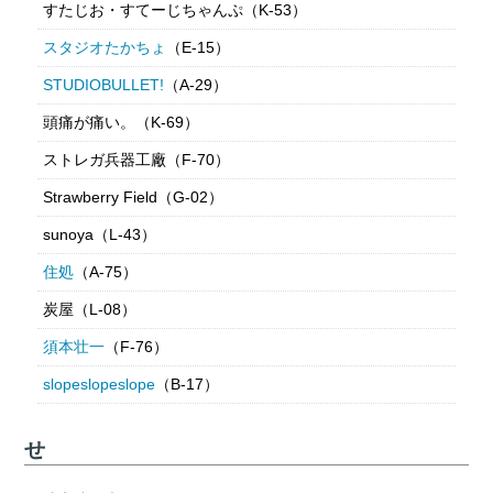
すたじお・すてーじちゃんぷ（K-53）
スタジオたかちょ
（E-15）
STUDIOBULLET!
（A-29）
頭痛が痛い。（K-69）
ストレガ兵器工廠（F-70）
Strawberry Field（G-02）
sunoya（L-43）
住処
（A-75）
炭屋（L-08）
須本壮一
（F-76）
slopeslopeslope
（B-17）
せ