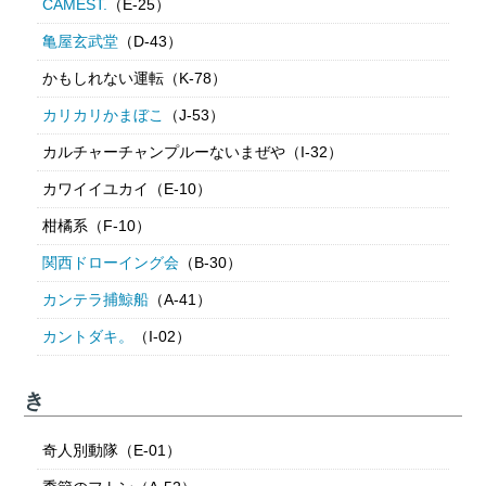
CAMEST.
（E-25）
亀屋玄武堂
（D-43）
かもしれない運転（K-78）
カリカリかまぼこ
（J-53）
カルチャーチャンプルーないまぜや（I-32）
カワイイユカイ（E-10）
柑橘系（F-10）
関西ドローイング会
（B-30）
カンテラ捕鯨船
（A-41）
カントダキ。
（I-02）
き
奇人別動隊（E-01）