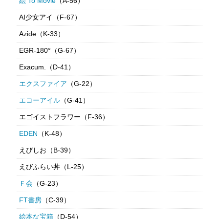
絵 To Movie
（A-56）
AI少女アイ（F-67）
Azide（K-33）
EGR-180°（G-67）
Exacum.（D-41）
エクスファイア
（G-22）
エコーアイル
（G-41）
エゴイストフラワー（F-36）
EDEN
（K-48）
えびしお（B-39）
えびふらい丼（L-25）
Ｆ会
（G-23）
FT書房
（C-39）
絵本な宝箱
（D-54）