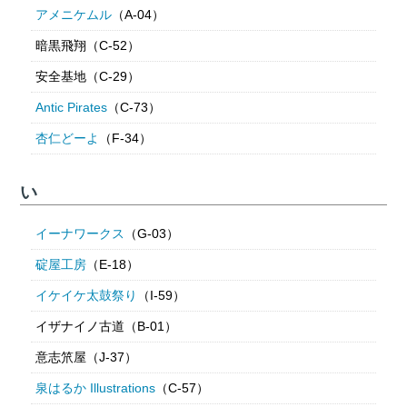
アメニケムル
（A-04）
暗黒飛翔（C-52）
安全基地（C-29）
Antic Pirates
（C-73）
杏仁どーよ
（F-34）
い
イーナワークス
（G-03）
碇屋工房
（E-18）
イケイケ太鼓祭り
（I-59）
イザナイノ古道（B-01）
意志笊屋（J-37）
泉はるか Illustrations
（C-57）