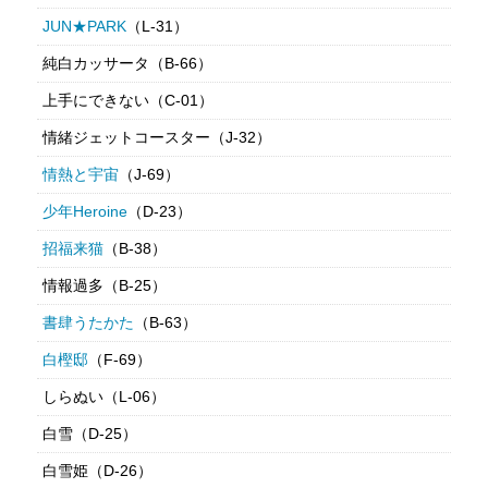
JUN★PARK
（L-31）
純白カッサータ（B-66）
上手にできない（C-01）
情緒ジェットコースター（J-32）
情熱と宇宙
（J-69）
少年Heroine
（D-23）
招福来猫
（B-38）
情報過多（B-25）
書肆うたかた
（B-63）
白樫邸
（F-69）
しらぬい（L-06）
白雪（D-25）
白雪姫（D-26）