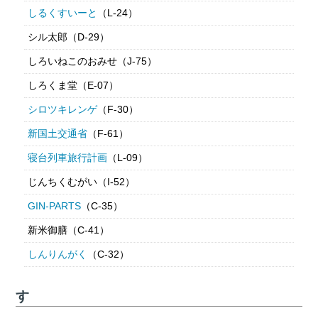
しるくすいーと
（L-24）
シル太郎（D-29）
しろいねこのおみせ（J-75）
しろくま堂（E-07）
シロツキレンゲ
（F-30）
新国土交通省
（F-61）
寝台列車旅行計画
（L-09）
じんちくむがい（I-52）
GIN-PARTS
（C-35）
新米御膳（C-41）
しんりんがく
（C-32）
す