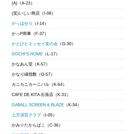
(A)（A-23）
(笑)いしい商店（I-08）
かっぱせり
（I-14）
かっP商事（F-37）
かとひとエッセイ友の会
（G-30）
GOCHI’S HOME
（L-17）
かなあん堂（K-57）
かなり縁指数（G-57）
カニカニカーニバル（K-64）
CAFE DE KITA 出張店（K-31）
GABALL SCREEN & BLAZE
（K-34）
上方演芸クラブ
（I-05）
かみ☆たからばこ（C-36）