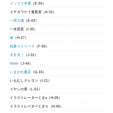
イソフラ本屋
（E-34）
イチカワケイ蒐覧室（A-32）
一球入魂
（E-43）
一水四見（I-35）
緒
（H-27）
稲妻ストリーク
（F-50）
犬丈夫！
（J-31）
ifritier
（J-44）
いまがわ書店
（G-16）
いもむしクレヨン（I-21）
イヤシの里（L-01）
イラストレーターときa（H-05）
イラストレーターときｂ（H-06）