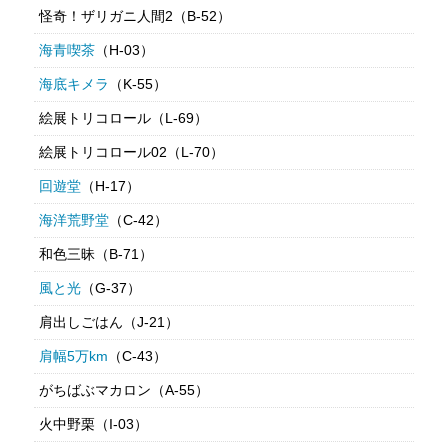
怪奇！ザリガニ人間2（B-52）
海青喫茶
（H-03）
海底キメラ
（K-55）
絵展トリコロール（L-69）
絵展トリコロール02（L-70）
回遊堂
（H-17）
海洋荒野堂
（C-42）
和色三昧（B-71）
風と光
（G-37）
肩出しごはん（J-21）
肩幅5万km
（C-43）
がちばぶマカロン（A-55）
火中野栗（I-03）