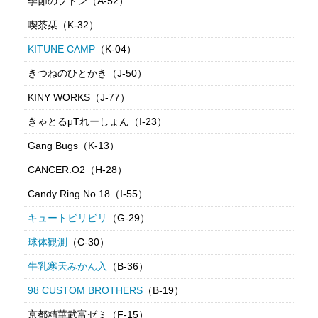
季節のフトン（A-52）
喫茶栞（K-32）
KITUNE CAMP
（K-04）
きつねのひとかき（J-50）
KINY WORKS（J-77）
きゃとるμTれーしょん（I-23）
Gang Bugs（K-13）
CANCER.O2（H-28）
Candy Ring No.18（I-55）
キュートビリビリ
（G-29）
球体観測
（C-30）
牛乳寒天みかん入
（B-36）
98 CUSTOM BROTHERS
（B-19）
京都精華武富ゼミ（F-15）