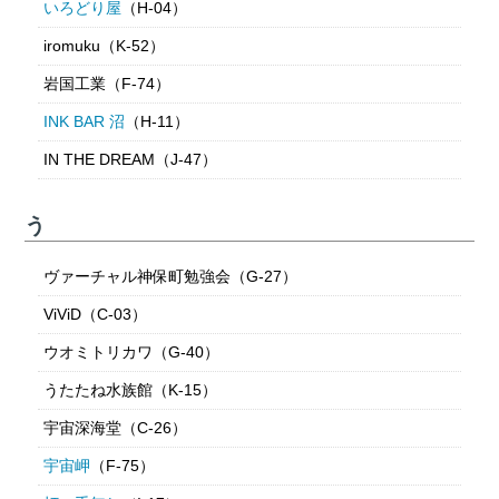
いろどり屋
（H-04）
iromuku（K-52）
岩国工業（F-74）
INK BAR 沼
（H-11）
IN THE DREAM（J-47）
う
ヴァーチャル神保町勉強会（G-27）
ViViD（C-03）
ウオミトリカワ（G-40）
うたたね水族館（K-15）
宇宙深海堂（C-26）
宇宙岬
（F-75）