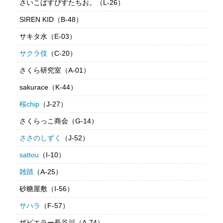
さいこぱすぴすたちお。（L-26）
SIREN KID（B-48）
サキタ水（E-03）
サクラ伎
（C-20）
さくら研究室（A-01）
sakurace（K-44）
桜chip
（J-27）
さくらっこ商会（G-14）
ささのしずく
（J-52）
sattou
（I-10）
雑踏
（A-25）
砂糖屋敷（I-56）
サハラ
（F-57）
ザビエラー長谷川（A-74）