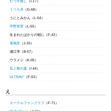
打つ手無し
（I-17）
うつろ舟
（G-68）
うにとみかん（L-54）
宇野草壁
（L-55）
生まれたばかりの朝に（F-42）
海鳩堂
（J-33）
浦江亭（B-57）
ウラメジ（K-05）
瓜と餅の葉
（I-44）
ULTRAV°
（F-63）
え
エーテルファンクラブ
（F-71）