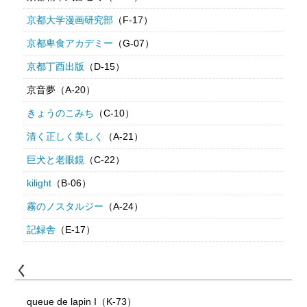
京都大学漫画研究部
（F-17）
京都卑食アカデミー
（G-07）
京都丁酉出版
（D-15）
京音夢（A-20）
きょうのこみち
（C-10）
清く正しく美しく
（A-21）
巨犬と老眼鏡
（C-22）
kilight
（B-06）
霧のノスタルジー
（A-24）
記録舎
（E-17）
く
queue de lapin I（K-73）