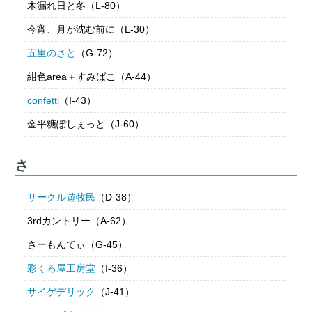
木漏れ日と冬（L-80）
今宵、月が沈む前に（L-30）
五里のさと
（G-72）
紺色area＋すみばこ（A-44）
confetti
（I-43）
金平糖ぽしぇっと（J-60）
さ
サークル遊牧民
（D-38）
3rdカントリー（A-62）
さーもんてぃ（G-45）
彩くろ屋工房堂
（I-36）
サイゲデリック
（J-41）