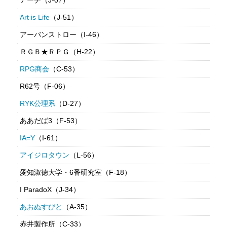
Art is Life
（J-51）
アーバンストロー（I-46）
ＲＧＢ★ＲＰＧ（H-22）
RPG商会
（C-53）
R62号（F-06）
RYK公理系
（D-27）
ああだば3（F-53）
IA=Y
（I-61）
アイジロタウン
（L-56）
愛知淑徳大学・6番研究室（F-18）
I ParadoX（J-34）
あおぬすびと
（A-35）
赤井製作所（C-33）