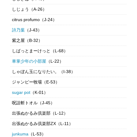
しじょう（A-26）
citrus profumo（J-24）
詩乃葉
（J-43）
紫之屋（B-32）
しばっとまーけっと（L-68）
車掌少年の小部屋
（L-22）
しゃぼん玉になりたい。（I-38）
ジャンピー牧場（E-53）
sugar pot
（K-01）
呪詛斬トオル（J-45）
出張ぬかるみ倶楽部（L-12）
出張ぬかるみ倶楽部ZX（L-11）
junkuma
（L-53）