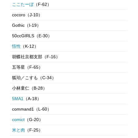
ここたーぼ
（F-62）
cocoro（J-10）
Gothic（I-19）
50ccGIRLS（E-30）
悟性
（K-12）
胡蝶社京都支部（F-16）
五等星（F-65）
狐珀／こすも（C-34）
小林童仁（B-28）
5MA1
（A-18）
command1（L-60）
comict
（G-20）
米と肉
（F-25）