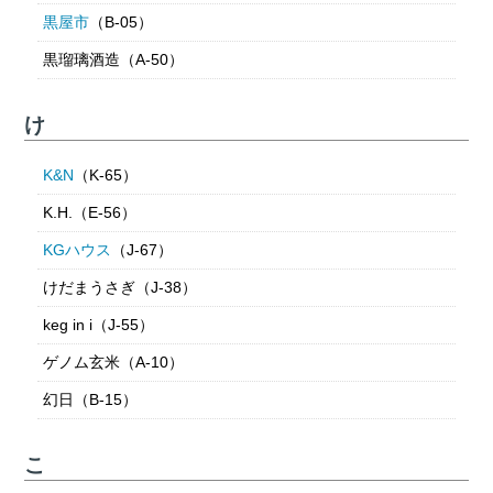
黒屋市
（B-05）
黒瑠璃酒造（A-50）
け
K&N
（K-65）
K.H.（E-56）
KGハウス
（J-67）
けだまうさぎ（J-38）
keg in i（J-55）
ゲノム玄米（A-10）
幻日（B-15）
こ