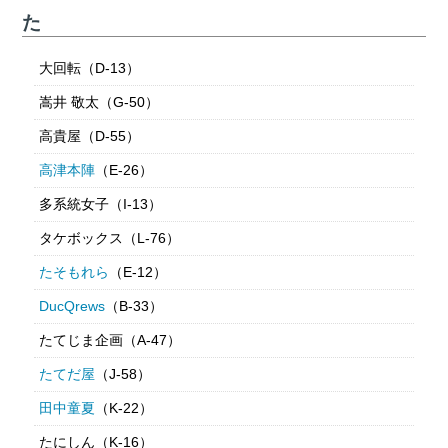
た
大回転（D-13）
嵩井 敬太（G-50）
高貴屋（D-55）
高津本陣
（E-26）
多系統女子（I-13）
タケボックス（L-76）
たそもれら
（E-12）
DucQrews
（B-33）
たてじま企画（A-47）
たてだ屋
（J-58）
田中童夏
（K-22）
たにしん（K-16）