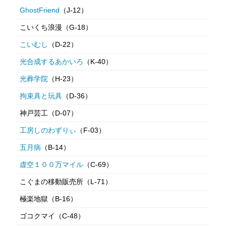
GhostFriend
（J-12）
こいくち浪漫（G-18）
こいむし
（D-22）
光合成するあかいろ
（K-40）
光葬学院
（H-23）
拘束具と玩具
（D-36）
神戸芸工（D-07）
工房しのわずりぃ
（F-03）
五月病
（B-14）
虚空１００万マイル
（C-69）
こぐまの移動販売所（L-71）
極楽地獄（B-16）
ゴコクマイ（C-48）