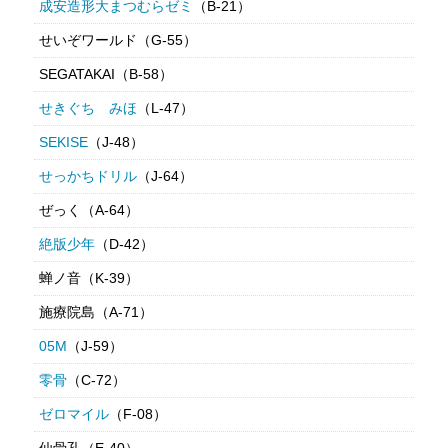
成安造形大まつむらゼミ
（B-21）
せいぞワールド（G-55）
SEGATAKAI（B-58）
せきぐち みほ
（L-47）
SEKISE
（J-48）
せっかちドリル
（J-64）
ぜっく（A-64）
絶版少年
（D-42）
蝉ノ音（K-39）
施療院島（A-71）
05M
（J-59）
零骨
（C-72）
ゼロマイル
（F-08）
仙骨孔（E-40）