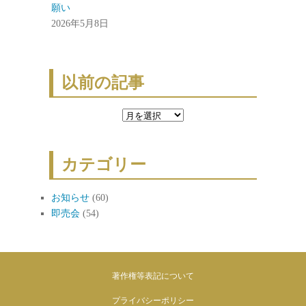
願い
2026年5月8日
以前の記事
以
前
の
カテゴリー
記
事
お知らせ
(60)
即売会
(54)
著作権等表記について
プライバシーポリシー