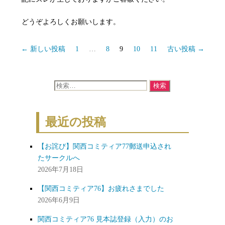
どうぞよろしくお願いします。
投
←
新しい
投稿
1
…
8
9
10
11
古い
投稿
→
稿
の
検
ペ
索
ー
対
ジ
最近の投稿
象:
送
り
【お詫び】関西コミティア77郵送申込され
たサークルへ
2026年7月18日
【関西コミティア76】お疲れさまでした
2026年6月9日
関西コミティア76 見本誌登録（入力）のお