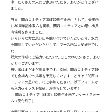
中、たくさんの人にご参加いただき、ありがとうござい
ました。
当日「関西コミティアほぼ30周年企画」として、会場内
に30周年記念双六を掲載、関西コミティアとの思い出共
有場所を作りました。
いろいろな方に思い出を貼り付けていただいたり、双六
を閲覧していただいたりして、ブース内は大変好評でし
た。
双六の作成にご協力いただいた ほしのゆりか さま、あり
がとうございます。
思い出はまだまだ募集中です。次回、関西コミティア69
でも会場内での掲示を予定しています。どうぞ「関西コ
ミティアの思い出」にご参加ください。以下フォームか
ら入力orイラスト投稿、お待ちしています！
→
関西コミティア（ほぼ）30周年企画アンケートフォー
ム
（受付終了）
次回関西コミティアは2024年1月21日（日）インテック