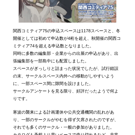
関西コミティア75の申込スペースは1178スペースと、冬
開催としては初めて申込数が4桁を超え、秋開催の関西コ
ミティア74を超える申込数となりました。
同時に多数の編集部・企業からの出展の申込があり、出
張編集部を一部島中にも配置しました。
スペースがぎっしりと詰まった状況でしたが、試行錯誤
の末、サークルスペース内外への移動がしやすいよう
に、一部スペース間に隙間を設けました。
サークルアンケートを見る限り、好評だったようで何よ
りです。
寒波の襲来による計画運休や公共交通機関の乱れがあ
り、一部のサークルがやむを得ず欠席されたのですが、
それでも多くのサークル・一般の参加がありました。
カタログも予想より早いペースで売り切れるなど、非常