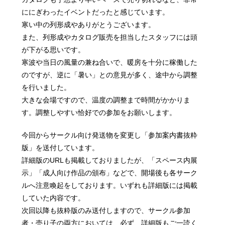
ににぎわったイベントだったと感じています。
寒い中の列形成やありがとうございます。
また、列形成やカタログ販売を担当したスタッフには頭
が下がる思いです。
寒波や当日の風量の兼ね合いで、暖房を十分に稼働した
のですが、逆に「暑い」との意見が多く、途中から調整
を行いました。
大きな会場ですので、温度の調整まで時間がかかりま
す。調整しやすい恰好での参加をお願いします。
今回からサークル向け発送物を変更し「参加案内書抜粋
版」を送付しています。
詳細版のURLも掲載しておりましたが、「スペース内展
示」「成人向け作品の頒布」などで、開場後も各サーク
ルへ注意喚起をしております。いずれも詳細版には掲載
していた内容です。
次回以降も抜粋版のみ送付しますので、サークル参加
者・売り子の両方においては、必ず、詳細版もご一読く