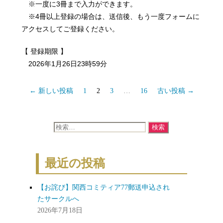
※一度に3冊まで入力ができます。
※4冊以上登録の場合は、送信後、もう一度フォームに
アクセスしてご登録ください。
【 登録期限 】
2026年1月26日23時59分
投
←
新しい
投稿
1
2
3
…
16
古い
投稿
→
稿
の
検
ペ
索
ー
対
ジ
最近の投稿
象:
送
り
【お詫び】関西コミティア77郵送申込され
たサークルへ
2026年7月18日